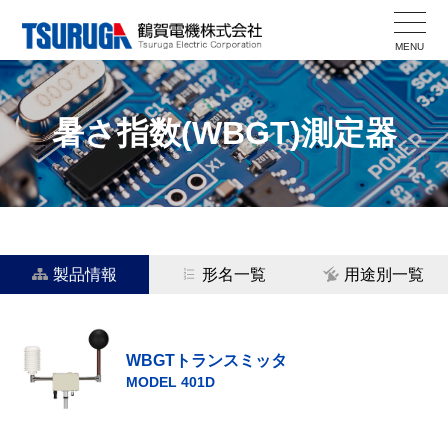
Skip
to
MENU
content
暑さ指数(WBGT)測定器
製品情報
形名一覧
用途別一覧
WBGTトランスミッタ
MODEL 401D