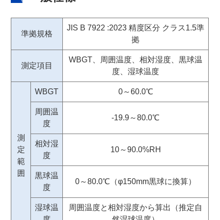
JIS B 7922 :2023 精度区分 クラス1.5準
準拠規格
拠
WBGT、周囲温度、相対湿度、黒球温
測定項目
度、湿球温度
WBGT
0～60.0℃
周囲温
-19.9～80.0℃
度
測
相対湿
定
10～90.0%RH
度
範
囲
黒球温
0～80.0℃（φ150mm黒球に換算）
度
湿球温
周囲温度と相対湿度から算出（推定自
度
然湿球温度）