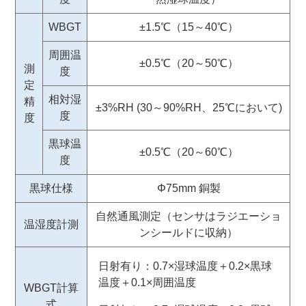
WBGT
±1.5℃（15～40℃）
周囲温
±0.5℃（20～50℃）
測
度
定
相対湿
精
±3%RH (30～90%RH、25℃において)
度
度
黒球温
±0.5℃（20～60℃）
度
黒球仕様
Φ75mm 銅製
自然通風測定（センサはラジエーショ
温湿度計測
ンシールドに収納）
日射有り：0.7×湿球温度＋0.2×黒球
温度＋0.1×周囲温度
WBGT計算
式