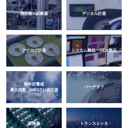
測定器・試験器
デジタル計器
アナログ計器
システム製品・OEM製品
熱中症警戒
バーグラフ
暑さ指数（WBGT）測定器
変換器
トランスミッタ