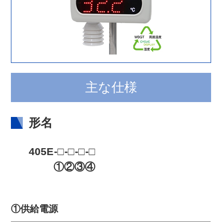
主な仕様
形名
405E
-□
-□
-□
-□
①
②
③
④
①供給電源