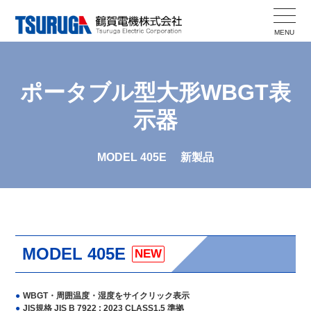
Skip
to
MENU
content
ポータブル型大形WBGT表
示器
MODEL 405E
新製品
MODEL 405E
NEW
WBGT・周囲温度・湿度をサイクリック表示
JIS規格 JIS B 7922 : 2023 CLASS1.5 準拠