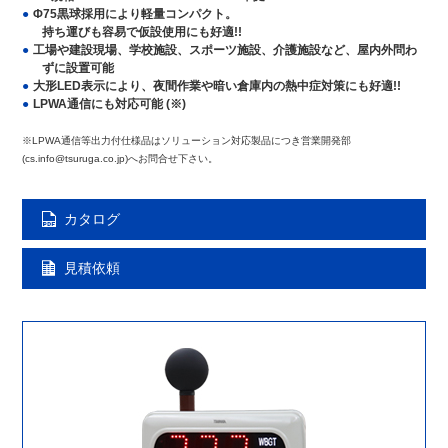
Φ75黒球採用により軽量コンパクト。
持ち運びも容易で仮設使用にも好適!!
工場や建設現場、学校施設、スポーツ施設、介護施設など、屋内外問わ
ずに設置可能
大形LED表示により、夜間作業や暗い倉庫内の熱中症対策にも好適!!
LPWA通信にも対応可能 (※)
※LPWA通信等出力付仕様品はソリューション対応製品につき営業開発部
(cs.info@tsuruga.co.jp)へお問合せ下さい。
カタログ
見積依頼