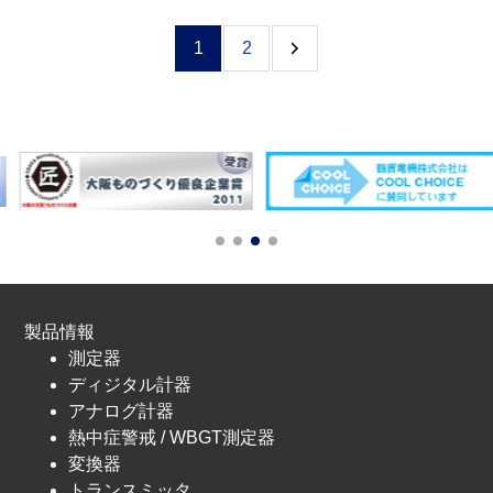
1
2
製品情報
測定器
ディジタル計器
アナログ計器
熱中症警戒 / WBGT測定器
変換器
トランスミッタ