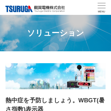
Skip
to
MENU
content
ソリューション
熱中症を予防しましょう。WBGT(暑
さ指数)表示器