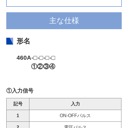
主な仕様
形名
460A
-□
-□
-□
-□
①
②
③
④
①入力信号
記号
入力
1
ON-OFFパルス
2
電圧パルス