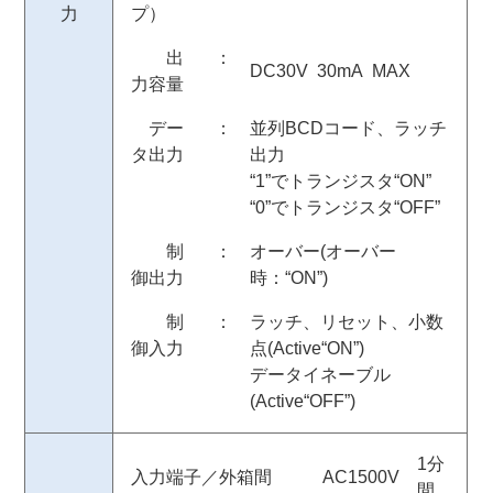
力
プ）
出
：
DC30V 30mA MAX
力容量
デー
：
並列BCDコード、ラッチ
タ出力
出力
“1”でトランジスタ“ON”
“0”でトランジスタ“OFF”
制
：
オーバー(オーバー
御出力
時：“ON”)
制
：
ラッチ、リセット、小数
御入力
点(Active“ON”)
データイネーブル
(Active“OFF”)
1分
入力端子／外箱間
AC1500V
間