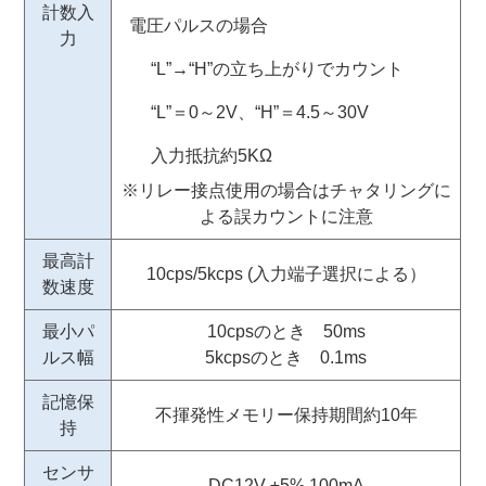
計数入
電圧パルスの場合
力
“L”→“H”の立ち上がりでカウント
“L”＝0～2V、“H”＝4.5～30V
入力抵抗約5KΩ
※リレー接点使用の場合はチャタリングに
よる誤カウントに注意
最高計
10cps/5kcps (入力端子選択による）
数速度
最小パ
10cpsのとき 50ms
ルス幅
5kcpsのとき 0.1ms
記憶保
不揮発性メモリー保持期間約10年
持
センサ
DC12V ±5% 100mA