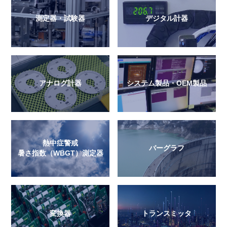
測定器・試験器
デジタル計器
アナログ計器
システム製品・OEM製品
熱中症警戒
バーグラフ
暑さ指数（WBGT）測定器
変換器
トランスミッタ