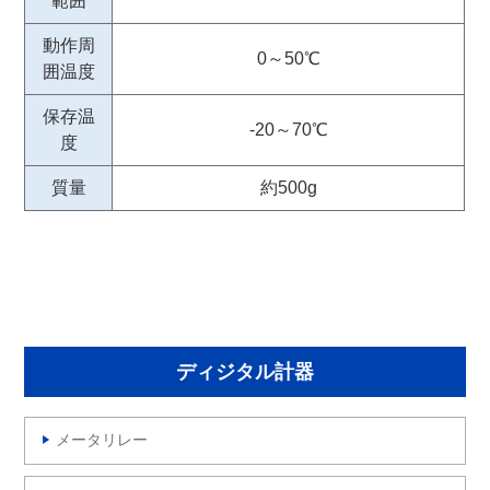
範囲
動作周
0～50℃
囲温度
保存温
-20～70℃
度
質量
約500g
ディジタル計器
メータリレー