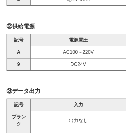
②供給電源
記号
電源電圧
A
AC100～220V
9
DC24V
③データ出力
記号
入力
ブラン
出力なし
ク