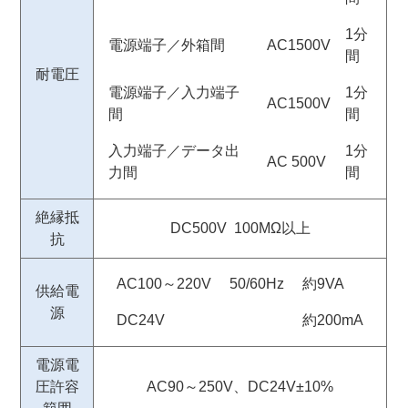
1分
電源端子／外箱間
AC1500V
間
耐電圧
電源端子／入力端子
1分
AC1500V
間
間
入力端子／データ出
1分
AC 500V
力間
間
絶縁抵
DC500V 100MΩ以上
抗
AC100～220V
50/60Hz
約9VA
供給電
源
DC24V
約200mA
電源電
圧許容
AC90～250V、DC24V±10%