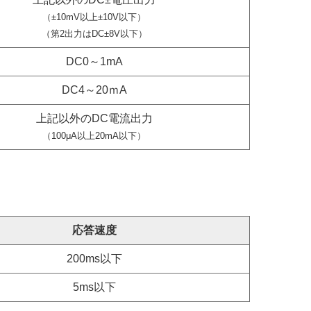
（±10mV以上±10V以下）
（第2出力はDC±8V以下）
DC0～1mA
DC4～20ｍA
上記以外のDC電流出力
（100μA以上20mA以下）
）
応答速度
200ms以下
5ms以下