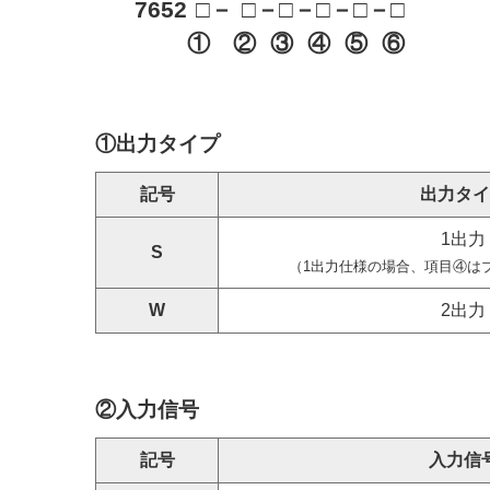
7652
□
－
□
－□
－□
－□
－□
①
②
③
④
⑤
⑥
①出力タイプ
記号
出力タイ
1出力
S
（1出力仕様の場合、項目④は
W
2出力
②入力信号
記号
入力信