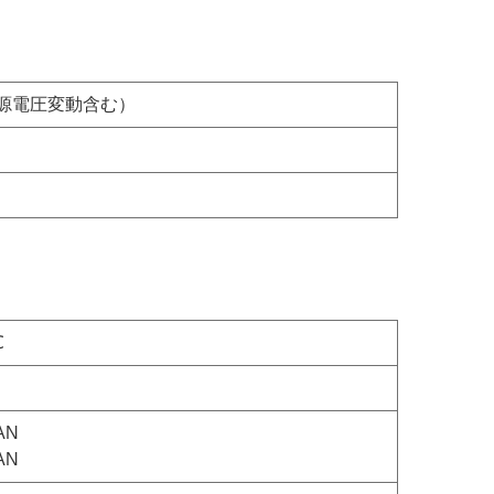
源電圧変動含む）
℃
AN
AN