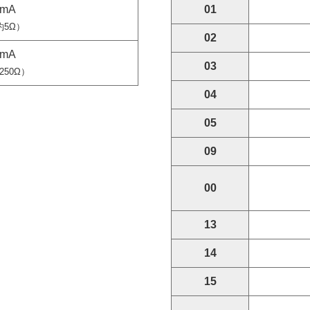
0mA
01
5Ω）
02
0mA
03
50Ω）
04
05
09
00
13
14
15