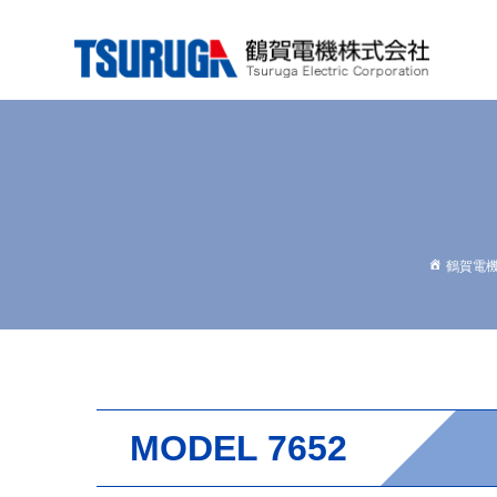
Skip
to
content
鶴賀電
MODEL 7652