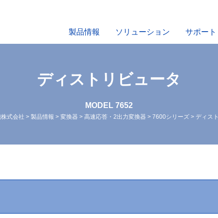
製品情報
ソリューション
サポート
ディストリビュータ
MODEL 7652
機株式会社
>
製品情報
>
変換器
>
高速応答・2出力変換器
>
7600シリーズ
>
ディス