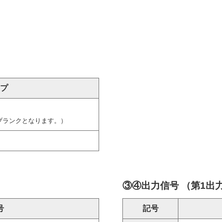
プ
ブランクとなります。）
③④出力信号 （第1出
号
記号