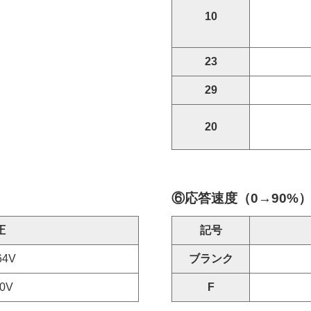
10
23
29
20
⑥応答速度（0→90%
圧
記号
64V
ブランク
0V
F