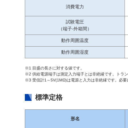
消費電力
試験電圧
（端子-外箱間）
動作周囲温度
動作周囲湿度
※1 目盛の長さに対する値です。
※2 供給電源端子は測定入力端子とは非絶縁です。トラ
※3 受信計1～5V(1MΩ)は電源と入力は非絶縁です。
標準定格
形名