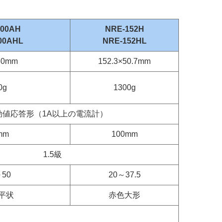
100AH
NRE-152H
00AHL
NRE-152HL
30mm
152.3×50.7mm
0g
1300g
値応答形（1A以上の電流計）
mm
100mm
1.5級
～50
20～37.5
平状
赤色大形