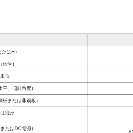
またはH）
力信号）
・単位
水平、傾斜角度）
鋼板または非鋼板）
たは縦形
源またはDC電源）
A