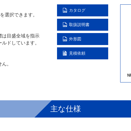
カタログ
種を選択できます。
取扱説明書
標は目盛全域を指示
外形図
ールドしています。
見積依頼
せん。
NRE-65
N
主な仕様