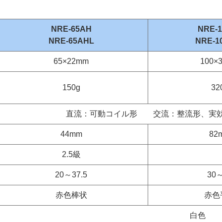
NRE-65AH
NRE-
NRE-65AHL
NRE-1
65×22mm
100×
150g
32
直流：可動コイル形 交流：整流形、実効
44mm
82
2.5級
20～37.5
30
赤色棒状
赤色
白色