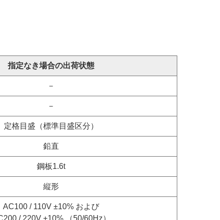
指定なき場合の出荷状態
－
－
定格目盛（標準目盛区分）
鉛直
鋼板1.6t
縦形
AC100 / 110V ±10% および
C200 / 220V ±10% （50/60Hz）