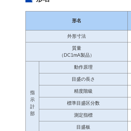
形名
外形寸法
質量
（DC1mA製品）
動作原理
目盛の長さ
精度階級
指
示
標準目盛区分数
計
部
測定指標
目盛板