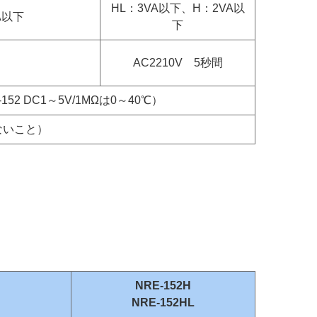
HL：3VA以下、H：2VA以
VA以下
下
AC2210V 5秒間
152 DC1～5V/1MΩは0～40℃）
ないこと）
NRE-152H
NRE-152HL